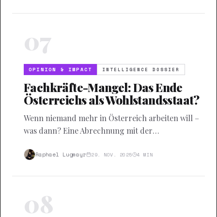
Schizophrenie.
07
OPINION & IMPACT
INTELLIGENCE DOSSIER
Fachkräfte-Mangel: Das Ende
Österreichs als Wohlstandsstaat?
Wenn niemand mehr in Österreich arbeiten will –
was dann? Eine Abrechnung mit der
demografischen Realitätsverweigerung.
Raphael Lugmayr
29. NOV. 2025
4
MIN
08