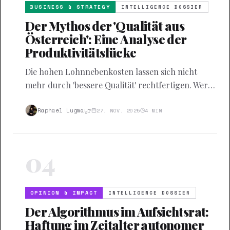
BUSINESS & STRATEGY
INTELLIGENCE DOSSIER
Der Mythos der 'Qualität aus
Österreich': Eine Analyse der
Produktivitätslücke
Die hohen Lohnnebenkosten lassen sich nicht
mehr durch 'bessere Qualität' rechtfertigen. Wer
Prozesse heute nicht automatisiert, wird morgen
nicht mehr wettbewerbsfähig kalkulieren können.
Raphael Lugmayr
27. NOV. 2025
4
MIN
04
OPINION & IMPACT
INTELLIGENCE DOSSIER
Der Algorithmus im Aufsichtsrat:
Haftung im Zeitalter autonomer