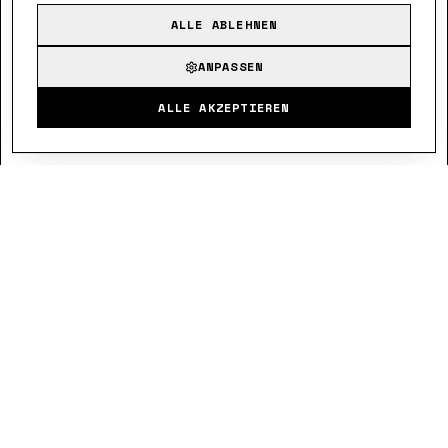
ALLE ABLEHNEN
ANPASSEN
ALLE AKZEPTIEREN
BRIEFING
Tiefgang ins Postfach.
Unregelmäßig — nur wenn wir wirklich etwas zu
sagen haben. Werbefrei, jederzeit abbestellbar.