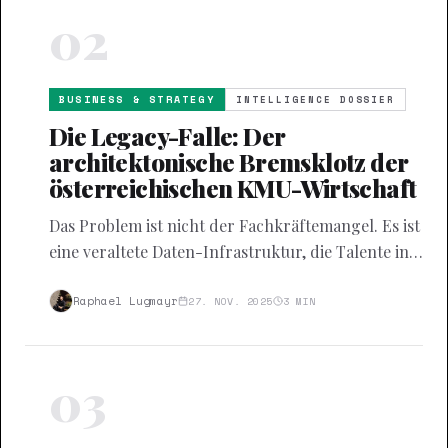
02
BUSINESS & STRATEGY
INTELLIGENCE DOSSIER
Die Legacy-Falle: Der
architektonische Bremsklotz der
österreichischen KMU-Wirtschaft
Das Problem ist nicht der Fachkräftemangel. Es ist
eine veraltete Daten-Infrastruktur, die Talente in
Administration bindet und die Skalierbarkeit
strukturell verhindert.
Raphael Lugmayr
27. NOV. 2025
3
MIN
03