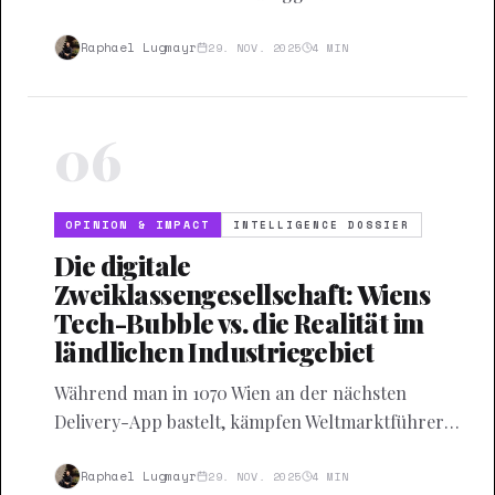
Kabel verfolgt, landet fast immer in Seattle oder
Redmond.
Raphael Lugmayr
29. NOV. 2025
4
MIN
06
OPINION & IMPACT
INTELLIGENCE DOSSIER
Die digitale
Zweiklassengesellschaft: Wiens
Tech-Bubble vs. die Realität im
ländlichen Industriegebiet
Während man in 1070 Wien an der nächsten
Delivery-App bastelt, kämpfen Weltmarktführer
im Innviertel mit der Bandbreite. Eine
Bestandsaufnahme der österreichischen
Raphael Lugmayr
29. NOV. 2025
4
MIN