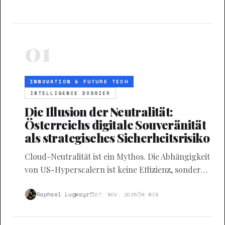
01
INNOVATION & FUTURE TECH
INTELLIGENCE DOSSIER
Die Illusion der Neutralität:
Österreichs digitale Souveränität
als strategisches Sicherheitsrisiko
Cloud-Neutralität ist ein Mythos. Die Abhängigkeit
von US-Hyperscalern ist keine Effizienz, sondern
eine strukturelle Kapitulation der
Handlungsfähigkeit.
Raphael Lugmayr
27. NOV. 2025
4
MIN