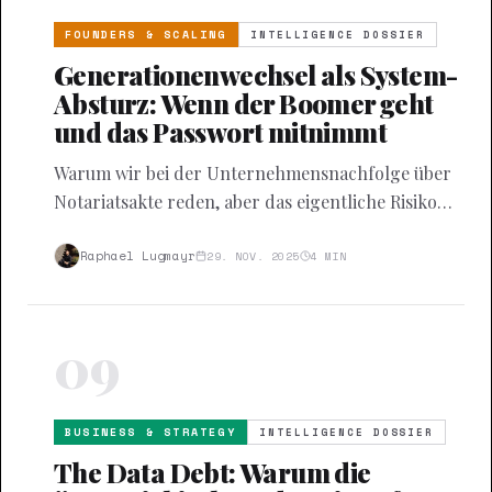
FOUNDERS & SCALING
INTELLIGENCE DOSSIER
Generationenwechsel als System-
Absturz: Wenn der Boomer geht
und das Passwort mitnimmt
Warum wir bei der Unternehmensnachfolge über
Notariatsakte reden, aber das eigentliche Risiko
ignorieren: Das Wissens-Monopol des Patriarchen.
Raphael Lugmayr
29. NOV. 2025
4
MIN
09
BUSINESS & STRATEGY
INTELLIGENCE DOSSIER
The Data Debt: Warum die