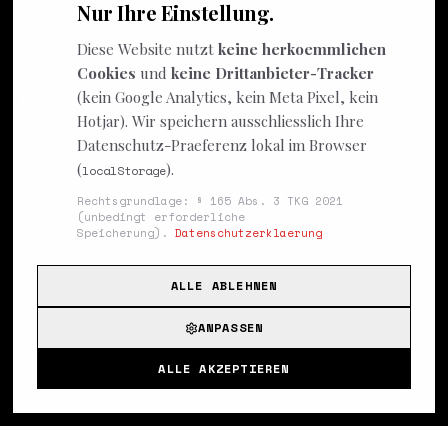
Nur Ihre Einstellung.
RSS
Diese Website nutzt
keine herkoemmlichen
ÜBER
Cookies
und
keine Drittanbieter-Tracker
(kein Google Analytics, kein Meta Pixel, kein
Über das Magazin
Hotjar). Wir speichern ausschliesslich Ihre
Redaktionslinie
Datenschutz-Praeferenz lokal im Browser
Forschung
(
).
localStorage
Für Redaktionen
Rechtsgrundlage: § 165 Abs. 3 TKG 2021
(unbedingt erforderliche
Speicherung).
Datenschutzerklaerung
KONTAKT
redaktion@austrianbusiness.at
ALLE ABLEHNEN
ANPASSEN
Allerheiligen im Mühlkreis, AT
Impressum
Datenschutz
ALLE AKZEPTIEREN
Inhalte:
CC BY 4.0
Code: MIT
©
2026
Stoicera GesbR