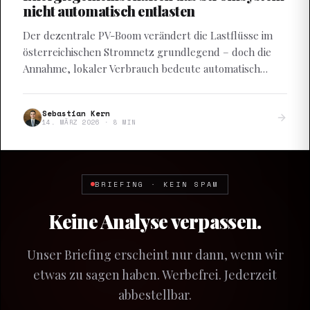
nicht automatisch entlasten
Der dezentrale PV-Boom verändert die Lastflüsse im
österreichischen Stromnetz grundlegend – doch die
Annahme, lokaler Verbrauch bedeute automatisch
weniger Netzbelastung, ist eine gefährliche
Vereinfachung.
Sebastian Kern
14. MÄRZ 2026
·
8
MIN
BRIEFING · KEIN SPAM
Keine Analyse verpassen.
Unser Briefing erscheint nur dann, wenn wir
etwas zu sagen haben. Werbefrei. Jederzeit
abbestellbar.